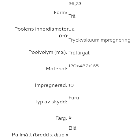
26,73
Form:
Trä
Poolens innerdiameter
Ja
(m):
Tryckvakuumimpregnering
Poolvolym (m3):
Träfärgat
120x482x165
Material:
Impregnerad:
10
Furu
Typ av skydd:
8
Färg:
Blå
Pallmått (bredd x djup x