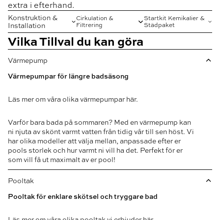
extra i efterhand.
Konstruktion &
Cirkulation &
Startkit Kemikalier &
Installation
Filtrering
Städpaket
Vilka Tillval du kan göra
Värmepump
Värmepumpar för längre badsäsong
Läs mer om våra olika värmepumpar här.
Varför bara bada på sommaren? Med en värmepump kan
ni njuta av skönt varmt vatten från tidig vår till sen höst. Vi
har olika modeller att välja mellan, anpassade efter er
pools storlek och hur varmt ni vill ha det. Perfekt för er
som vill få ut maximalt av er pool!
Pooltak
Pooltak för enklare skötsel och tryggare bad
Läs mer om våra olika pooltak vi erbjuder här.