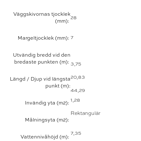
Väggskivornas tjocklek
28
(mm):
7
Margeltjocklek (mm):
Utvändig bredd vid den
bredaste punkten (m):
3,75
20,83
Längd / Djup vid längsta
punkt (m):
44,29
1,28
Invändig yta (m2):
Rektangulär
Målningsyta (m2):
7,35
Vattennivåhöjd (m):