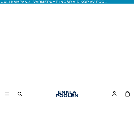
JULI KAMPANJ - VÄRMEPUMP INGÅR VID KÖP AV POOL