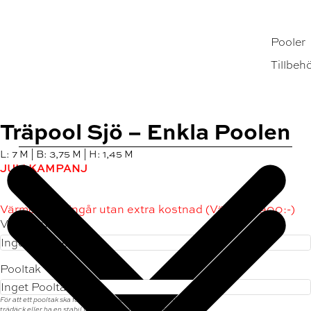
Pooler
Tillbeh
Träpool Sjö – Enkla Poolen
L: 7 M | B: 3,75 M | H: 1,45 M
JULI KAMPANJ
Värmepump ingår utan extra kostnad (Värde 14.900:-)
Värmepump
Pooltak
För att ett pooltak ska fungera behöver poolen vara inbyggd i ett
trädäck eller ha en stabil yta runtom som taket kan löpa på.