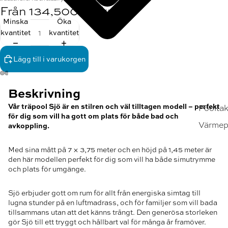
134,500.00 kr
Minska
Öka
kvantitet
kvantitet
Lägg till i varukorgen
Beskrivning
Vår träpool Sjö är en stilren och väl tilltagen modell – perfekt
Poolta
för dig som vill ha gott om plats för både bad och
Värme
avkoppling.
Med sina mått på 7 × 3,75 meter och en höjd på 1,45 meter är
den här modellen perfekt för dig som vill ha både simutrymme
och plats för umgänge.
Sjö erbjuder gott om rum för allt från energiska simtag till
lugna stunder på en luftmadrass, och för familjer som vill bada
tillsammans utan att det känns trångt. Den generösa storleken
gör Sjö till ett tryggt och hållbart val för många år framöver.