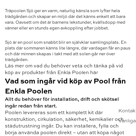
Träpoolen Sjö ger en varm, naturlig känsla som lyfter hela
trädgården och skapar en miljö där det känns enkelt att bara
vara. Oavsett om det är barnens lekstunder, kvällsdopp med
vänner eller en stunds egen avkoppling efter jobbet.
Sjö är en pool som snabbt blir en självklar samlingsplats. En
plats där sommaren känns lite längre, där vardagen får en paus
och där minnen skapas i takt med att solen går ner över
trädgården.
Läs mer om vad du behöver veta och tänka på vid
köp av produkter från Enkla Poolen här
Vad som ingår vid köp av Pool från
Enkla Poolen
Allt du behöver för installation, drift och skötsel
ingår redan från start.
Kontak
Poolen levereras som ett komplett kit där
konstruktion, cirkulation, säkerhet, kemikalier och
Vanliga
städutrustning ingår. Du kan installera, fylla och
börja använda poolen direkt – utan att köpa något